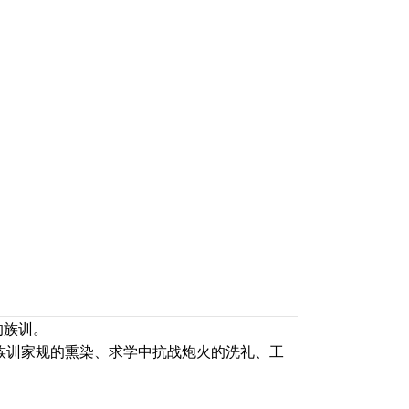
的族训。
族训家规的熏染、求学中抗战炮火的洗礼、工