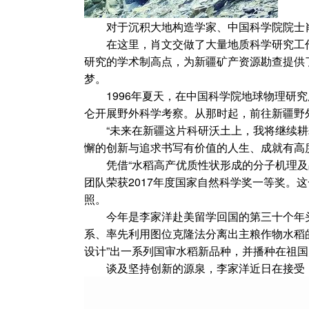
对于沉积大地构造学家、中国科学院院士肖
在这里，肖文交做了大量地质科学研究工作
研究的学术制高点，为新疆矿产资源勘查提供
梦。
1996年夏天，在中国科学院地球物理研究
仑开展野外科学考察。从那时起，前往新疆野外
“未来在新疆这片科研沃土上，我将继续耕耘
懈的创新与追求书写有价值的人生、成就有高
凭借“水稻高产优质性状形成的分子机理及品
团队荣获2017年度国家自然科学奖一等奖
照。
今年是李家洋赴美留学回国的第三十个年头
系、率先利用图位克隆法分离出主粮作物水稻
设计”出一系列国审水稻新品种，并播种在祖
谈及坚持创新的源泉，李家洋近日在接受《中