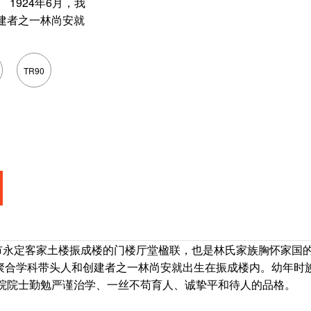
1924年6月，我
建者之一林尚安就
TR90
永定客家土楼振成楼的门楼厅堂楹联，也是林氏家族胸怀家国
聚合学科带头人和创建者之一林尚安就出生在振成楼内。幼年时
院院士勤勉严谨治学、一丝不苟育人、诚挚平和待人的品格。