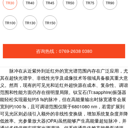
TR30
TR40
TR45
TR50
TR75
TR90
TR100
TR130
TR150
咨询热线：0769-2638 0380
脉冲在从近紫外到近红外的宽光谱范围内存在广泛应用，尤
其在超快光谱学、非线性光学及成像技术等领域具备极其重大意
义。然而，现有的可见光和近红外超快源在成本、复杂性、调谐
范围和性能方面仍存在很明显局限。钛宝石(Ti:sapphire)振荡器
能轻松实现最短约5 fs的脉冲，但在高能量输出时脉宽通常会展
宽到约100 fs，且可调谐范围仅限于6801080 nm，若需扩展到
可见光区则必须引入额外的非线性变换级，增加系统复杂度并降
低效率。光参量放大器(OPA)虽然能够产生高能量超短脉冲，并
通过多级倍频实现宽光谱调谐，但系统通常依赖高能量泵浦源，