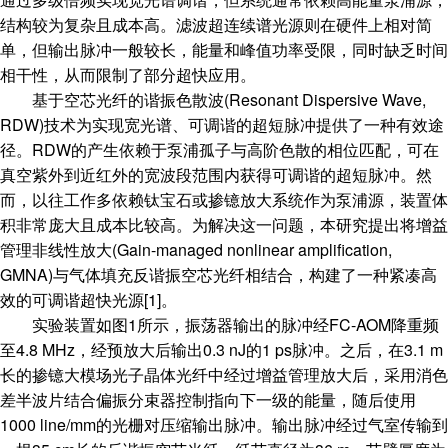
结构较为复杂且成本高。滤波超连续谱光源则在硬件上相对简
单，但输出脉冲一般较长，能量和峰值功率受限，同时缺乏时间
相干性，从而限制了部分超快应用。
基于空芯光纤的谐振色散波(Resonant Dispersive Wave,
RDW)技术为实现宽光谱、可调谐的超短脉冲提供了一种有效途
径。RDW的产生依赖于泵浦孤子与高阶色散的相位匹配，可在
真空紫外到近红外的宽波段范围内获得可调谐的超短脉冲。然
而，以往工作多依赖钛宝石或掺镱放大系统作为泵浦源，装置体
积非常庞大且成本比较高。为解决这一问题，本研究提出将增益
管理非线性放大(Gain-managed nonlinear amplification,
GMNA)与气体填充反谐振空芯光纤相结合，构建了一种紧凑高
效的可调谐超快光源[1]。
实验装置如图1所示，振荡器输出的脉冲经FC-AOM降重频
至4.8 MHz，经预放大后输出0.3 nJ的1 ps脉冲。之后，在3.1 m
长的掺镱大模场光子晶体光纤中经过增益管理放大后，采用消色
差半波片结合偏振分束器控制指向下一级的能量，随后使用
1000 line/mm的光栅对压缩输出脉冲。输出脉冲经过气室传输到