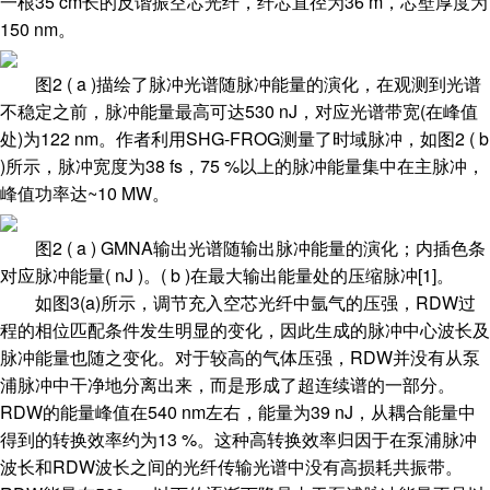
一根35 cm长的反谐振空芯光纤，纤芯直径为36 m，芯壁厚度为
150 nm。
图2 ( a )描绘了脉冲光谱随脉冲能量的演化，在观测到光谱
不稳定之前，脉冲能量最高可达530 nJ，对应光谱带宽(在峰值
处)为122 nm。作者利用SHG-FROG测量了时域脉冲，如图2 ( b
)所示，脉冲宽度为38 fs，75 %以上的脉冲能量集中在主脉冲，
峰值功率达~10 MW。
图2 ( a ) GMNA输出光谱随输出脉冲能量的演化；内插色条
对应脉冲能量( nJ )。( b )在最大输出能量处的压缩脉冲[1]。
如图3(a)所示，调节充入空芯光纤中氩气的压强，RDW过
程的相位匹配条件发生明显的变化，因此生成的脉冲中心波长及
脉冲能量也随之变化。对于较高的气体压强，RDW并没有从泵
浦脉冲中干净地分离出来，而是形成了超连续谱的一部分。
RDW的能量峰值在540 nm左右，能量为39 nJ，从耦合能量中
得到的转换效率约为13 %。这种高转换效率归因于在泵浦脉冲
波长和RDW波长之间的光纤传输光谱中没有高损耗共振带。