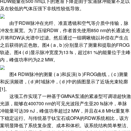
RDW能量在500 nm以下的逐渐下降是由于泵浦脉冲能量不足以
及在较低的气体压强下非线性较低导致。
由于RDW脉冲在光纤、准直透镜和空气等介质中传输，脉
冲发生展宽。为了压缩RDW，作者首先使用850 nm的长通滤光
片将RDW从光谱中过滤。然后通过一组啁啾镜以补偿在产生点
之后获得的正色散。图4 ( a , b )分别显示了测量和提取的FROG
轨迹。图4 ( d )显示脉冲宽度为13 fs，超过81 %的能量位于主峰
内，峰值功率约为2.2 MW。
图4 RDW脉冲的测量 ( a )和反演( b )FROG曲线，( c )测量
和反演频谱，( d )时域脉冲，( d )中的插图显示了近场光束轮廓
[1]。
这项工作实现了一种基于GMNA泵浦的紧凑型可调谐超快激
光源，能够在400700 nm的可见光波段产生亚20 fs脉冲，单脉
冲能量可达39 nJ，峰值功率超过2 MW，并且在4.8 MHz重复率
下稳定运行。与传统基于钛宝石或OPA的RDW系统相比，该方
案明显降低了系统复杂度、成本和体积。该系统结构简单整洁、