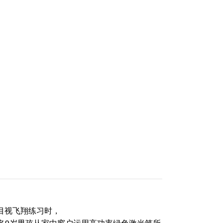
目视飞翔练习时，
9岁男孩从家中窗户运用高功率绿色激光笔所