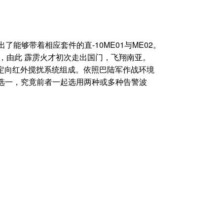
够带着相应套件的直-10ME01与ME02。
议，由此 霹雳火才初次走出国门，飞翔南亚。
定向红外搅扰系统组成。依照巴陆军作战环境
选一，究竟前者一起选用两种或多种告警波