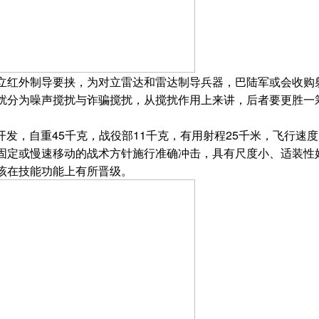
红外制导要挟，为对立雷达和雷达制导兵器，巴陆军或会收购
扰分为噪声搅扰与诈骗搅扰，从搅扰作用上来讲，后者要更胜一筹
开发，自重45千克，战役部11千克，有用射程25千米，飞行速度
固定或慢速移动的战术方针施行准确冲击，具有尺度小、适装性
该在技能功能上有所晋级。