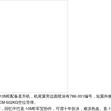
ME配备直升机，机尾翼旁边面喷涂有786-301编号，短翼
-502KG空位导弹。
，回忆中巴直-10ME军贸协作，可谓十年饮冰，难凉热血。直-