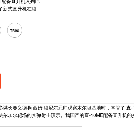
II配备直升机入列巴
了新式直升机在穆
TR90
赛义德·阿西姆·穆尼尔元帅观察木尔坦基地时，掌管了 直-10
尔加尔靶场的实弹射击演示。我国产的直-10ME配备直升机