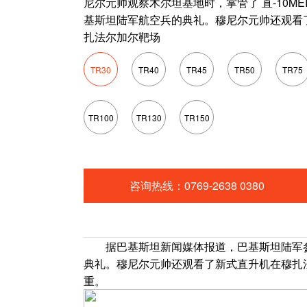
尼尔元帅观察木尔坦基地时，掌管了 直-10ME
基斯坦陆军航空兵的典礼。穆尼尔元帅还观看
扎法尔加尔靶场
TR30
TR40
TR45
TR50
TR75
TR100
TR130
TR150
咨询热线：0769-2638 0380
据巴基斯坦新闻媒体报道，巴基斯坦陆军参谋长
典礼。穆尼尔元帅还观看了新式直升机在穆扎法
重。