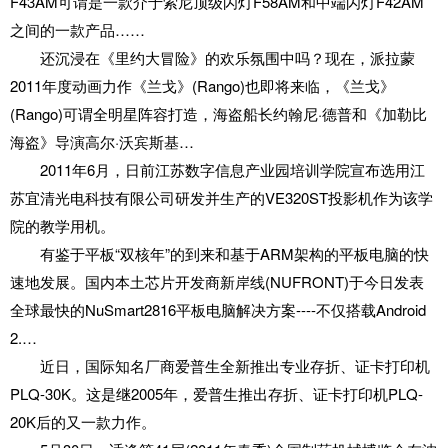
F43AM可谓是一款介于索尼顶级闪灯F58AM和中端闪灯F42AM
之间的一款产品……
还沉浸在《里约大冒险》的欢乐氛围中吗？现在，派拉蒙
2011年度动画力作《兰戈》(Rango)也即将来临，《兰戈》
(Rango)可谓全明星阵容打造，海盗船长约翰尼·德普和《加勒比
海盗》导演高尔·沃宾斯基…
2011年6月，日前江苏数字信息产业园培训学院宣布选用江
苏宜清光电科技有限公司研发并生产的VE320ST投影机作为该学
院的教学用机。
有鉴于平板“双核年”的到来和基于ARM架构的平板电脑的快
速地发展。国内本土芯片开发商新岸线(NUFRONT)于今日发表
全球最快的NuSmart2816平板电脑解决方案----不仅搭载Android
2.…
近日，国际知名厂商爱普生全新推出专业存折、证卡打印机
PLQ-30K。这是继2005年，爱普生推出存折、证卡打印机PLQ-
20K后的又一款力作。