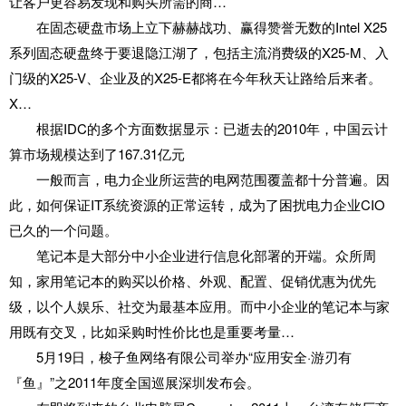
让客户更容易发现和购买所需的商…
在固态硬盘市场上立下赫赫战功、赢得赞誉无数的Intel X25
系列固态硬盘终于要退隐江湖了，包括主流消费级的X25-M、入
门级的X25-V、企业及的X25-E都将在今年秋天让路给后来者。
X…
根据IDC的多个方面数据显示：已逝去的2010年，中国云计
算市场规模达到了167.31亿元
一般而言，电力企业所运营的电网范围覆盖都十分普遍。因
此，如何保证IT系统资源的正常运转，成为了困扰电力企业CIO
已久的一个问题。
笔记本是大部分中小企业进行信息化部署的开端。众所周
知，家用笔记本的购买以价格、外观、配置、促销优惠为优先
级，以个人娱乐、社交为最基本应用。而中小企业的笔记本与家
用既有交叉，比如采购时性价比也是重要考量…
5月19日，梭子鱼网络有限公司举办“应用安全·游刃有
『鱼』”之2011年度全国巡展深圳发布会。