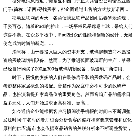
据外电消息报道，诺基亚和西门子正为其合资公司诺基亚西
门子(简称：诺西)寻找买家，都企图通过出售的方式放弃诺西...
移动互联网的今天，各类便携互联产品如雨后春笋般涌现，
千姿百态。随着iPad2的推出，一场平板风暴席卷全球，带给人们
惊喜不断。在众多平板中，iPad2出众的性能和创新的设计，无疑
使之成为时尚的新宠。…
消息称，由于要投入巨大的资本开支，玻璃屏制造商不愿投
资购买玻璃切割设备。然而，为了推进弧面玻璃屏的生产，苹果
已经自行购买了200至300台玻璃切割设备，供玻璃厂商使用。
时下，慢慢的变多的人们在装修房子和购买数码产品时，会
考虑整体家居概念的搭配。音箱作为家庭中必不可少的数码产
品，也扮演着提升家庭品位的重要角色。然而音箱产品的需求日
益多元化，人们开始追求更高标准、更高…
如今通信企业能根据客户习惯阅读手机报的时间来不断调整
发送时间;午餐时的餐厅也会分析食客的偏好和需要来管理和优化
原料的供应;超市也会依据商品销售的关联分析来不断调整货架，