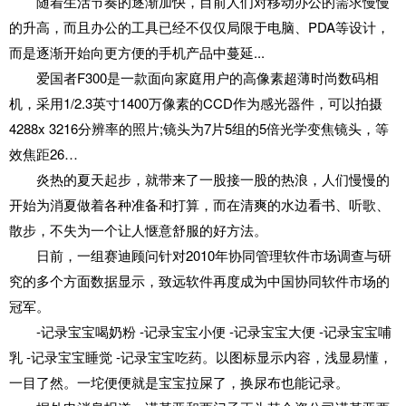
随着生活节奏的逐渐加快，目前人们对移动办公的需求慢慢
的升高，而且办公的工具已经不仅仅局限于电脑、PDA等设计，
而是逐渐开始向更方便的手机产品中蔓延...
爱国者F300是一款面向家庭用户的高像素超薄时尚数码相
机，采用1/2.3英寸1400万像素的CCD作为感光器件，可以拍摄
4288x 3216分辨率的照片;镜头为7片5组的5倍光学变焦镜头，等
效焦距26…
炎热的夏天起步，就带来了一股接一股的热浪，人们慢慢的
开始为消夏做着各种准备和打算，而在清爽的水边看书、听歌、
散步，不失为一个让人惬意舒服的好方法。
日前，一组赛迪顾问针对2010年协同管理软件市场调查与研
究的多个方面数据显示，致远软件再度成为中国协同软件市场的
冠军。
-记录宝宝喝奶粉 -记录宝宝小便 -记录宝宝大便 -记录宝宝哺
乳 -记录宝宝睡觉 -记录宝宝吃药。以图标显示内容，浅显易懂，
一目了然。一坨便便就是宝宝拉屎了，换尿布也能记录。