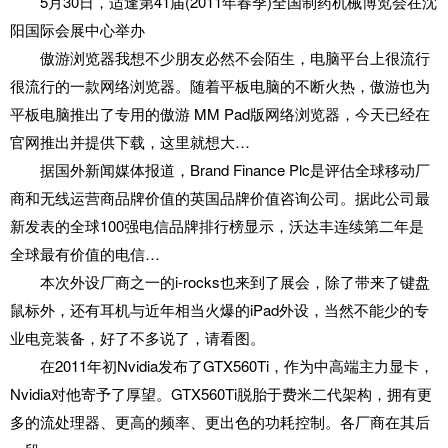
5月30日，适逢第41届(2011年春季)全国制药机械博览会在沈
阳国际会展中心举办
傲游浏览器我想不少朋友必然不会陌生，电脑平台上很流行
很流行的一款网络浏览器。随着平板电脑的不断火热，傲游也为
平板电脑推出了专用的傲游 MM Pad版网络浏览器，今天已经在
官网推出并提供下载，这里就想大…
据国外新闻媒体报道，Brand Finance Plc是评估全球移动厂
商和无线运营商品牌价值的英国品牌价值咨询公司。据此公司最
新发表的全球100强电信品牌排行榜显示，沃达丰连续第二年是
全球最有价值的电信…
本次外设厂商之一的i-rocks也来到了展会，除了带来了键盘
鼠标外，还有耳机与近年相当火爆的iPad外设，当然不能少的专
业电竞装备，好了不多说了，请看图。
在2011年初Nvidia发布了GTX560Ti，作为中高端主力显卡，
Nvidia对他寄予了厚望。GTX560Ti脱胎于费米二代架构，拥有更
多的流处理器、更高的频率、更出色的功耗控制。各厂商在其后