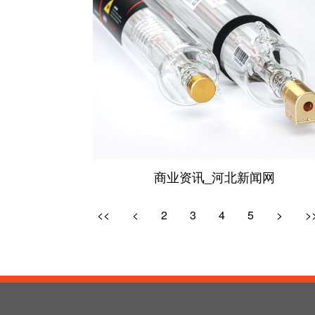
商业资讯_河北新闻网
<<
<
2
3
4
5
>
>